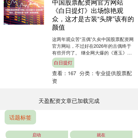
中国股票配资网官方网站
《白日提灯》出场惊艳观
众，这才是古装“头牌”该有的
颜值
这两年观众苦“丑偶”久矣中国股票配资网
官方网站，不过好在2026年的古偶终于
有些开窍了。 继全网大爆的《逐玉》之
后，郭敬明的《月鳞绮纪》又掀起了一
白日提灯
阵“郭氏美学”....
查看：
167
分类：
专业提供股票配
资
天盈配资文章已加载完成
话题标签
启动
就在