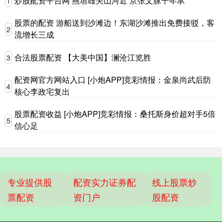
炒股配资平台网 燕垣雄关山河近 京张文脉千年承
1
股票的配资 游船送到沙滩边！东湖沙滩推出免费接驳，客
2
流增长三成
合法股票配资 【大美中国】澜沧江览胜
3
配资网官方网站入口 [小炮APP]竞彩情报：金泉尚武后防
4
核心李政宅复出
股票配资收益 [小炮APP]竞彩情报：桑托斯身价超对手5倍
5
信心足
专业提供股
配资实力证券配
线上股票炒
票配资
资门户
股配资