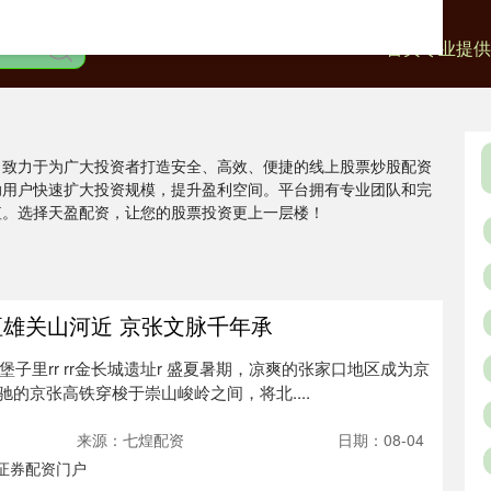
首页
专业提供
，致力于为广大投资者打造安全、高效、便捷的线上股票炒股配资
助用户快速扩大投资规模，提升盈利空间。平台拥有专业团队和完
值。选择天盈配资，让您的股票投资更上一层楼！
垣雄关山河近 京张文脉千年承
r rr堡子里rr rr金长城遗址r 盛夏暑期，凉爽的张家口地区成为京
的京张高铁穿梭于崇山峻岭之间，将北....
来源：七煌配资
日期：08-04
证券配资门户