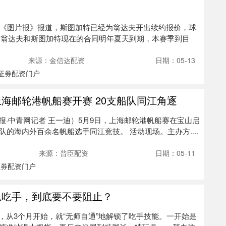
 据《图片报》报道，斯图加特已经为翁达夫开出续约报价，球
 翁达夫和斯图加特现在的合同明年夏天到期，本赛季到目
来源：金信达配资
日期：05-13
证券配资门户
上海邮轮港帆船赛开赛 20支船队同江角逐
报·中青网记者 王一迪）5月9日，上海邮轮港帆船赛在宝山启
队的海内外百余名帆船选手同江竞技。 活动现场。主办方....
来源：普臣配资
日期：05-11
证券配资门户
总吃手，到底要不要阻止？
，从3个月开始，就“无师自通”地解锁了吃手技能。一开始是