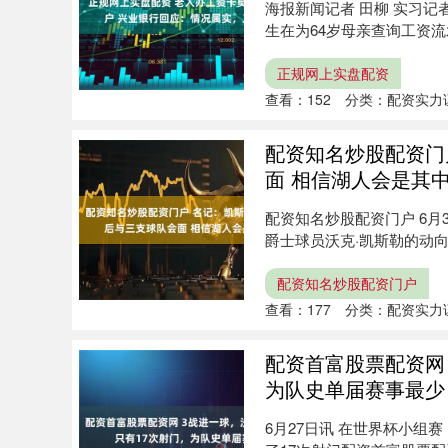
海报新闻记者 田柳 实习记
生在为64岁母亲查询工资流
正规网上实盘配资
查看：
152
分类：
配资实力
配资知名炒股配资门
面 相信湖人会是其
配资知名炒股配资门户 6月30日
爵士球员沃克·凯斯勒的动向。
配资知名炒股配资门户
查看：
177
分类：
配资实力
配资首富股票配资网
为队史单届赛事最少
6月27日讯 在世界杯小组