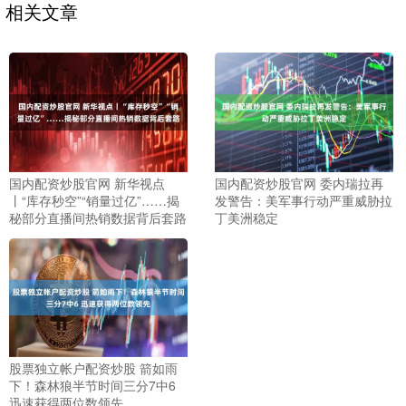
相关文章
国内配资炒股官网 新华视点
国内配资炒股官网 委内瑞拉再
丨“库存秒空”“销量过亿”……揭
发警告：美军事行动严重威胁拉
秘部分直播间热销数据背后套路
丁美洲稳定
股票独立帐户配资炒股 箭如雨
下！森林狼半节时间三分7中6
迅速获得两位数领先