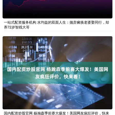
一站式配资服务机构 水均益的双面人生：抛弃瘫痪老婆娶同行，却
养72岁智残大哥
国内配资炒股官网 杨瀚森季前赛大爆发！美国网友疯狂评价，快来