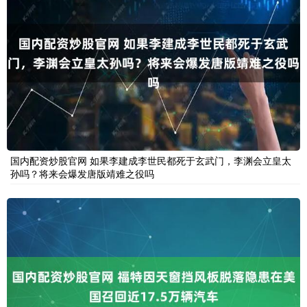
国内配资炒股官网 如果李建成李世民都死于玄武门，李渊会立皇太
孙吗？将来会爆发唐版靖难之役吗